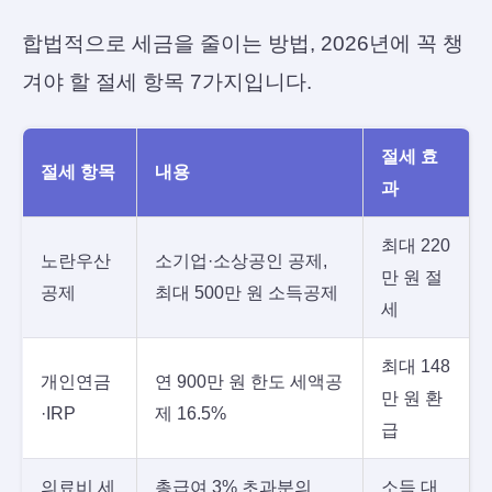
합법적으로 세금을 줄이는 방법, 2026년에 꼭 챙
겨야 할 절세 항목 7가지입니다.
절세 효
절세 항목
내용
과
최대 220
노란우산
소기업·소상공인 공제,
만 원 절
공제
최대 500만 원 소득공제
세
최대 148
개인연금
연 900만 원 한도 세액공
만 원 환
·IRP
제 16.5%
급
의료비 세
총급여 3% 초과분의
소득 대