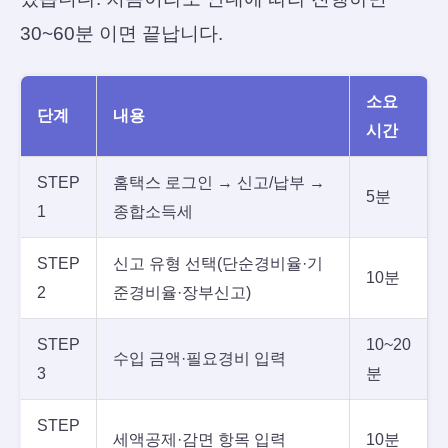
30~60분 이면 끝납니다.
소요
단계
내용
시간
STEP
홈택스 로그인 → 신고/납부 →
5분
1
종합소득세
STEP
신고 유형 선택(단순경비율·기
10분
2
준경비율·장부신고)
STEP
10~20
수입 금액·필요경비 입력
3
분
STEP
세액공제·감면 항목 입력
10분