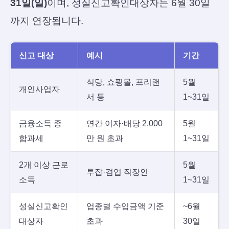
31일(일)
이며, 성실신고확인대상자는 6월 30일
까지 연장됩니다.
신고 대상
예시
기간
식당, 쇼핑몰, 프리랜
5월
개인사업자
서 등
1~31일
금융소득 종
연간 이자·배당 2,000
5월
합과세
만 원 초과
1~31일
2개 이상 근로
5월
투잡·겸업 직장인
소득
1~31일
성실신고확인
업종별 수입금액 기준
~6월
대상자
초과
30일