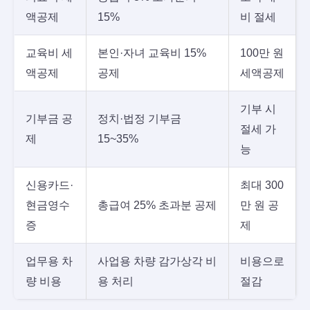
액공제
15%
비 절세
교육비 세
본인·자녀 교육비 15%
100만 원
액공제
공제
세액공제
기부 시
기부금 공
정치·법정 기부금
절세 가
제
15~35%
능
신용카드·
최대 300
현금영수
총급여 25% 초과분 공제
만 원 공
증
제
업무용 차
사업용 차량 감가상각 비
비용으로
량 비용
용 처리
절감