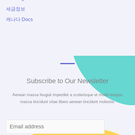
홈
세금정보
택
캐나다 Docs
스
세
무
대
리
인
서
면
Subscribe to Our Newsletter
신
Aenean massa feugiat imperdiet a scelerisque et morbi tempus
고
massa tincidunt vitae libero aenean tincidunt molestie.