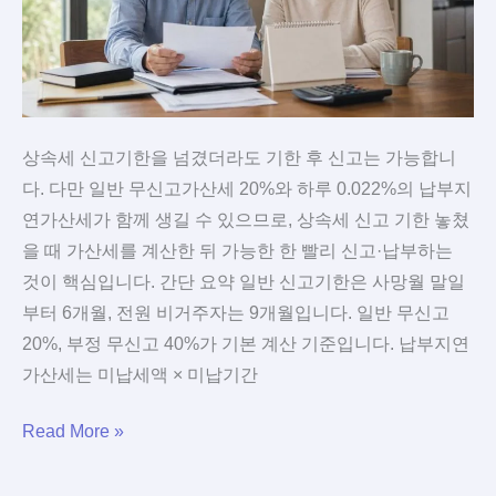
원
가
산
기
준
상속세 신고기한을 넘겼더라도 기한 후 신고는 가능합니
다. 다만 일반 무신고가산세 20%와 하루 0.022%의 납부지
연가산세가 함께 생길 수 있으므로, 상속세 신고 기한 놓쳤
을 때 가산세를 계산한 뒤 가능한 한 빨리 신고·납부하는
것이 핵심입니다. 간단 요약 일반 신고기한은 사망월 말일
부터 6개월, 전원 비거주자는 9개월입니다. 일반 무신고
20%, 부정 무신고 40%가 기본 계산 기준입니다. 납부지연
가산세는 미납세액 × 미납기간
상
Read More »
속
세