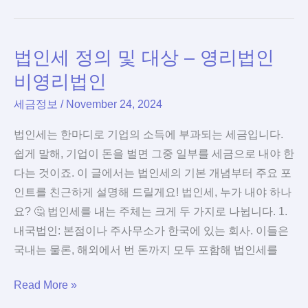
거
산
래
법
법인세 정의 및 대상 – 영리법인
시
부
비영리법인
당
세금정보
/
November 24, 2024
가
산
법인세는 한마디로 기업의 소득에 부과되는 세금입니다.
세
쉽게 말해, 기업이 돈을 벌면 그중 일부를 세금으로 내야 한
부
다는 것이죠. 이 글에서는 법인세의 기본 개념부터 주요 포
과・
인트를 친근하게 설명해 드릴게요! 법인세, 누가 내야 하나
비
요? 🤔 법인세를 내는 주체는 크게 두 가지로 나뉩니다. 1.
과
내국법인: 본점이나 주사무소가 한국에 있는 회사. 이들은
세
국내는 물론, 해외에서 번 돈까지 모두 포함해 법인세를
배
법
Read More »
제
인
등