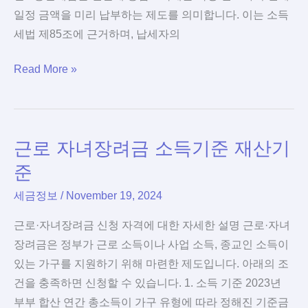
간
일정 금액을 미리 납부하는 제도를 의미합니다. 이는 소득
이
세법 제85조에 근거하며, 납세자의
과
종
Read More »
세
합
자
소
일
득
반
근로 자녀장려금 소득기준 재산기
세
과
중
세
준
간
자
세금정보
/
November 19, 2024
예
구
납
분
근로·자녀장려금 신청 자격에 대한 자세한 설명 근로·자녀
안
장려금은 정부가 근로 소득이나 사업 소득, 종교인 소득이
내:
있는 가구를 지원하기 위해 마련한 제도입니다. 아래의 조
알
건을 충족하면 신청할 수 있습니다. 1. 소득 기준 2023년
아
부부 합산 연간 총소득이 가구 유형에 따라 정해진 기준금