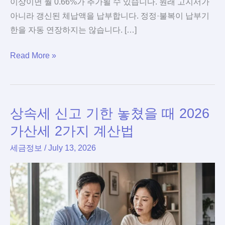
이상이면 월 0.66%가 추가될 수 있습니다. 원래 고지서가
아니라 갱신된 체납액을 납부합니다. 정정·불복이 납부기
한을 자동 연장하지는 않습니다. […]
재
Read More »
산
세
7
상속세 신고 기한 놓쳤을 때 2026
월
31
가산세 2가지 계산법
일
세금정보
/
July 13, 2026
지
나
면
2026,
3%·45
만