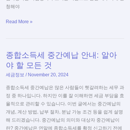
청해야
사
Read More »
업
자
등
종합소득세 중간예납 안내: 알아
록
신
야 할 모든 것
청
세금정보
/
November 20, 2024
절
차
종합소득세 중간예납은 많은 사람들이 헷갈려하는 세무 과
및
정 중 하나입니다. 하지만 이를 잘 이해하면 세금 부담을 효
구
율적으로 관리할 수 있습니다. 이번 글에서는 중간예납의
비
개념, 계산 방법, 납부 절차, 분납 가능 조건 등을 쉽게 설명
서
해 드리겠습니다. 중간예납의 의미와 대상자 중간예납이
류
란? 중간예납은 연말에 종합소득세를 확정 신고하기 전에