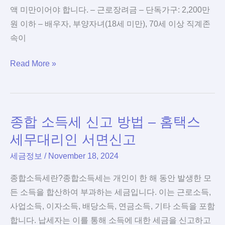
야
액 미만이어야 합니다. – 근로장려금 – 단독가구: 2,200만
할
원 이하 – 배우자, 부양자녀(18세 미만), 70세 이상 직계존
모
속이
든
근
Read More »
것
로
자
녀
종합 소득세 신고 방법 – 홈택스
장
려
세무대리인 서면신고
금
세금정보
/
November 18, 2024
소
득
종합소득세란?종합소득세는 개인이 한 해 동안 발생한 모
기
든 소득을 합산하여 부과하는 세금입니다. 이는 근로소득,
준
사업소득, 이자소득, 배당소득, 연금소득, 기타 소득을 포함
재
합니다. 납세자는 이를 통해 소득에 대한 세금을 신고하고