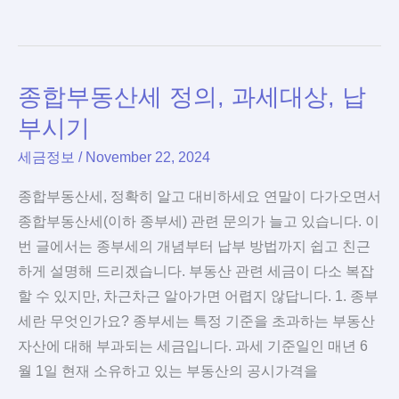
금
소
득
종합부동산세 정의, 과세대상, 납
종
류
부시기
–
세금정보
/
November 22, 2024
공
적
종합부동산세, 정확히 알고 대비하세요 연말이 다가오면서
연
종합부동산세(이하 종부세) 관련 문의가 늘고 있습니다. 이
금
번 글에서는 종부세의 개념부터 납부 방법까지 쉽고 친근
소
하게 설명해 드리겠습니다. 부동산 관련 세금이 다소 복잡
득
할 수 있지만, 차근차근 알아가면 어렵지 않답니다. 1. 종부
사
세란 무엇인가요? 종부세는 특정 기준을 초과하는 부동산
적
자산에 대해 부과되는 세금입니다. 과세 기준일인 매년 6
연
월 1일 현재 소유하고 있는 부동산의 공시가격을
금