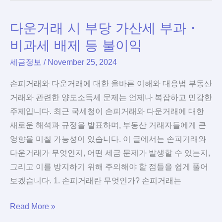
신
다운거래 시 부당 가산세 부과・
고
기
비과세 배제 등 불이익
한
세금정보
/
November 25, 2024
놓
쳤
손피거래와 다운거래에 대한 올바른 이해와 대응법 부동산
을
거래와 관련한 양도소득세 문제는 언제나 복잡하고 민감한
때
주제입니다. 최근 국세청이 손피거래와 다운거래에 대한
2026
새로운 해석과 규정을 발표하며, 부동산 거래자들에게 큰
가
영향을 미칠 가능성이 있습니다. 이 글에서는 손피거래와
산
다운거래가 무엇인지, 어떤 세금 문제가 발생할 수 있는지,
세
그리고 이를 방지하기 위해 주의해야 할 점들을 쉽게 풀어
2
보겠습니다. 1. 손피거래란 무엇인가? 손피거래는
가
다
Read More »
지
운
계