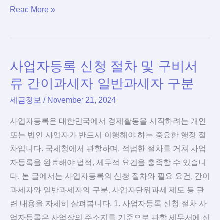
종
Read More »
소
합
득,
부
연
동
금
사업자등록 신청 절차 및 구비서
산
계
세
좌
류 간이과세자 일반과세자 구분
정
종
세금정보
/
November 21, 2024
의,
류
과
사업자등록은 대한민국에서 경제활동을 시작하려는 개인
세
또는 법인 사업자가 반드시 이행해야 하는 중요한 행정 절
대
차입니다. 국세청에서 관할하며, 적법한 절차를 거쳐 사업
상,
자등록을 완료해야 법적, 세무적 요건을 충족할 수 있습니
납
다. 본 글에서는 사업자등록의 신청 절차와 필요 요건, 간이
부
과세자와 일반과세자의 구분, 사업자단위과세 제도 등 관
시
련 내용을 자세히 살펴봅니다. 1. 사업자등록 신청 절차 사
기
업자등록은 사업장의 주소지를 기준으로 관할 세무서에 신