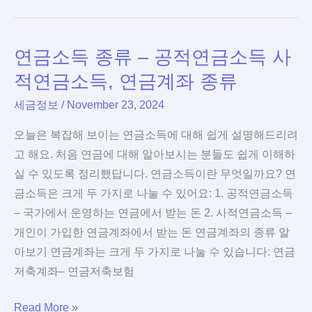
세
불
정
이
연금소득 종류 – 공적연금소득 사
의
익
및
적연금소득, 연금계좌 종류
대
세금정보
/
November 23, 2024
상
–
오늘은 복잡해 보이는 연금소득에 대해 쉽게 설명해드리려
영
고 해요. 처음 연금에 대해 알아보시는 분들도 쉽게 이해하
리
실 수 있도록 정리했답니다. 연금소득이란 무엇일까요? 연
법
금소득은 크게 두 가지로 나눌 수 있어요: 1. 공적연금소득
인
– 국가에서 운영하는 연금에서 받는 돈 2. 사적연금소득 –
비
개인이 가입한 연금계좌에서 받는 돈 연금계좌의 종류 알
영
아보기 연금계좌는 크게 두 가지로 나눌 수 있습니다: 연금
리
저축계좌– 연금저축보험
법
연
Read More »
인