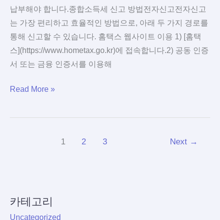
산
납부해야 합니다.종합소득세 신고 방법전자신고전자신고
기
는 가장 편리하고 효율적인 방법으로, 아래 두 가지 경로를
준
통해 신고할 수 있습니다. 홈택스 웹사이트 이용 1) [홈택
스](https://www.hometax.go.kr)에 접속합니다.2) 공동 인증
서 또는 금융 인증서를 이용해
종
Read More »
합
소
득
1
2
3
Next
→
세
신
고
방
법
카테고리
–
Uncategorized